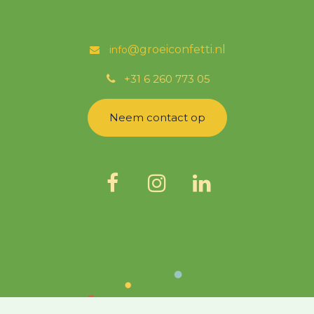
@groeicon
fetti.nl
info
͏
+31 6 260 773 05
Neem contact op