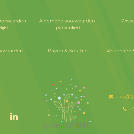
oorwaarden
​Algemene voorwaarden
​Priv
lijk)
(particulier)
oorwaarden
​Prijzen & Betaling
​Verzenden 
@g
info
͏
+