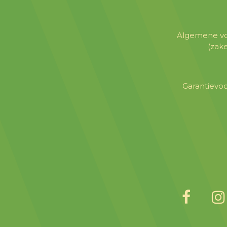
Algemene v
(zake
​Garantiev