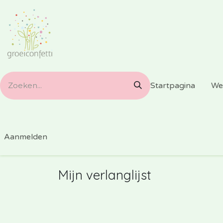
Overslaan naar inhoud
Startpagina
We
Aanmelden
Mijn verlanglijst