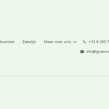
bwinkel
Zakelijk
Meer over ons...
͏
+31 6 260 
info@groeicon