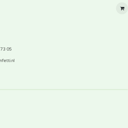
773 05
fetti.nl