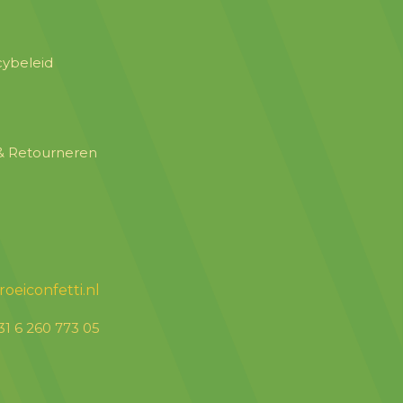
acybeleid
& Retourneren
roeicon
fetti.nl
31 6 260 773 05